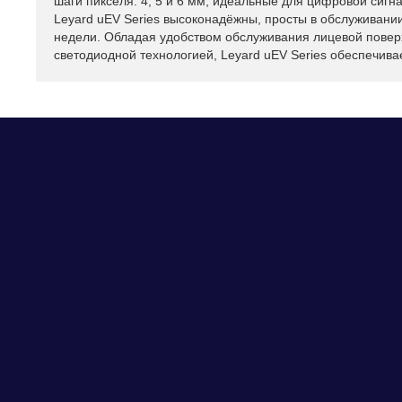
шаги пикселя: 4, 5 и 6 мм, идеальные для цифровой си
Leyard uEV Series высоконадёжны, просты в обслуживании
недели. Обладая удобством обслуживания лицевой повер
светодиодной технологией, Leyard uEV Series обеспечивае