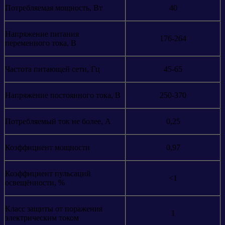
Потребляемая мощность, Вт
40
Напряжение питания
176-264
переменного тока, В
Частота питающей сети, Гц
45-65
Напряжение постоянного тока, В
250-370
Потребляемый ток не более, А
0,25
Коэффициент мощности
0,97
Коэффициент пульсаций
<1
освещённости, %
Класс защиты от поражения
I
электрическим током