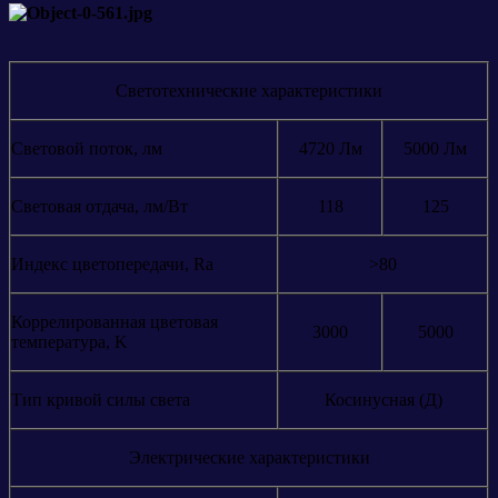
Светотехнические характеристики
Световой поток, лм
4720 Лм
5000 Лм
Световая отдача, лм/Вт
118
125
Индекс цветопередачи, Ra
>80
Коррелированная цветовая
3000
5000
температура, K
Тип кривой силы света
Косинусная (Д)
Электрические характеристики