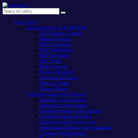
КАТАЛОГ
Видеопроцессор RGBLINK
LED Display Control
Matrix Switches
MSP Convertors
MSP Distributors
MSP Extenders
MSP Tools
Multi-Viewers
Preview Monitors
Switchers & Scalers
Venus X Series
Vision Mixing
Светодиодные светильники
Уличные светильники
Офисные светильники
Промышленные светильники
Светодиодный светофор
Светодиодный модуль для
взрывозащищённых светильников
Судовые светильники