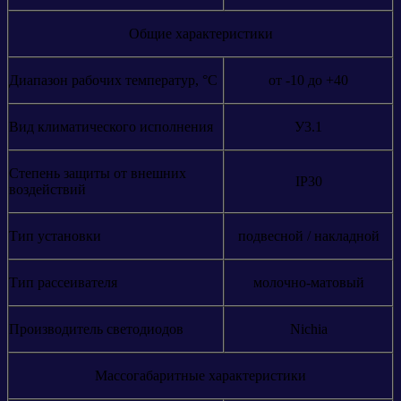
Общие характеристики
Диапазон рабочих температур, °С
от -10 до +40
Вид климатического исполнения
У3.1
Степень защиты от внешних
IP30
воздействий
Тип установки
подвесной / накладной
Тип рассеивателя
молочно-матовый
Производитель светодиодов
Nichia
Массогабаритные характеристики