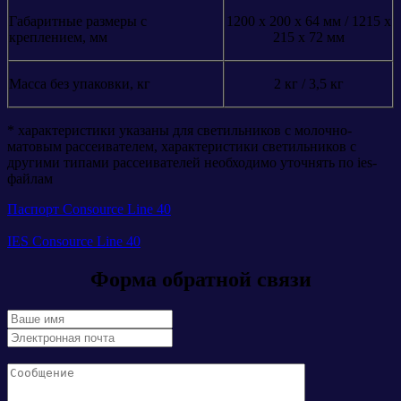
Габаритные размеры с
1200 х 200 х 64 мм / 1215 х
креплением, мм
215 х 72 мм
Масса без упаковки, кг
2 кг / 3,5 кг
* характеристики указаны для светильников с молочно-
матовым рассеивателем, характеристики светильников с
другими типами рассеивателей необходимо уточнять по ies-
файлам
Паспорт Consource Line 40
IES Consource Line 40
Форма обратной связи