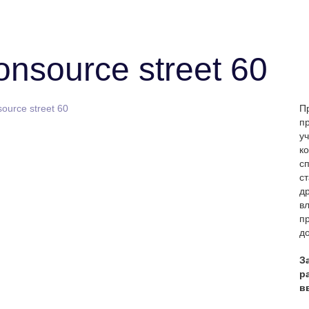
nsource street 60
П
п
у
ко
сп
с
д
в
п
д
З
р
в