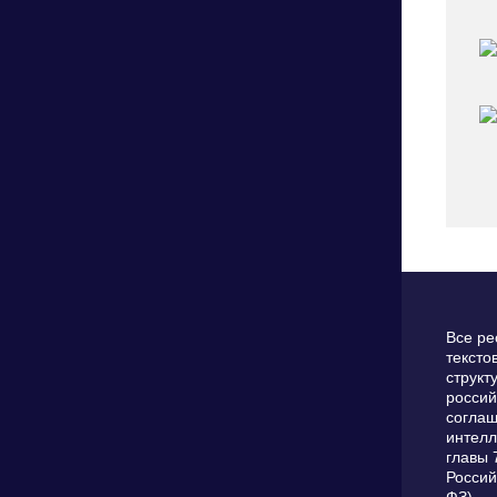
Все ре
тексто
структ
россий
соглаш
интелл
главы 
Россий