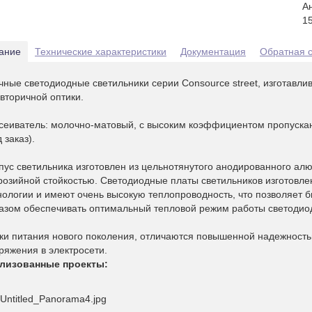
А
15
ание
Технические характеристики
Документация
Обратная с
чные светодиодные светильники серии Consource street, изготавли
 вторичной оптики.
сеиватель: молочно-матовый, с высоким коэффициентом пропускан
 заказ).
пус светильника изготовлен из цельнотянутого анодированного а
розийной стойкостью. Светодиодные платы светильников изготовл
нологии и имеют очень высокую теплопроводность, что позволяет б
азом обеспечивать оптимальный тепловой режим работы светодио
ки питания нового поколения, отличаются повышенной надежность
ряжения в электросети.
лизованные проекты: