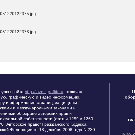
сурсы сайта
http://lazer-graffiti.ru
, включая
1
вую, графическую и видео информацию,
обор
уру и оформление страниц, защищены
скими и международными законами и
ениями об охране авторских прав и
ектуальной собственности (статьи 1259 и 1260
тел
70 "Авторское право" Гражданского Кодекса
ской Федерации от 18 декабря 2006 года N 230-