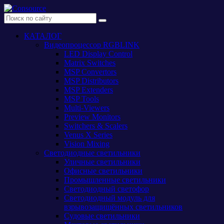
КАТАЛОГ
Видеопроцессор RGBLINK
LED Display Control
Matrix Switches
MSP Convertors
MSP Distributors
MSP Extenders
MSP Tools
Multi-Viewers
Preview Monitors
Switchers & Scalers
Venus X Series
Vision Mixing
Светодиодные светильники
Уличные светильники
Офисные светильники
Промышленные светильники
Светодиодный светофор
Светодиодный модуль для
взрывозащищённых светильников
Судовые светильники