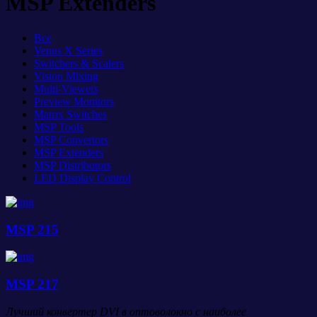
MSP Extenders
Все
Venus X Series
Switchers & Scalers
Vision Mixing
Multi-Viewers
Preview Monitors
Matrix Switches
MSP Tools
MSP Convertors
MSP Extenders
MSP Distributors
LED Display Control
MSP 215
MSP 217
Лучший конвертер DVI в оптоволокно с наиболее