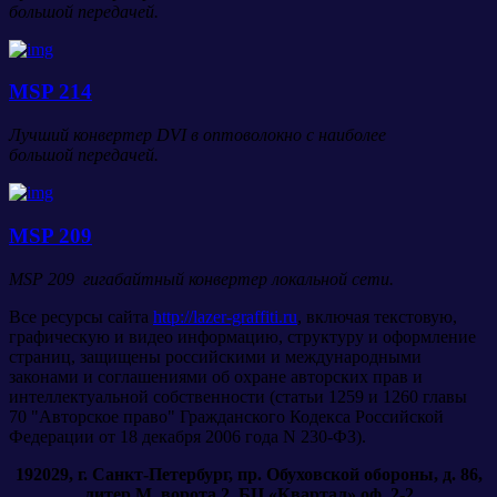
большой передачей.
MSP 214
Лучший конвертер DVI в оптоволокно с наиболее
большой передачей.
MSP 209
MSP 209 гигабайтный конвертер локальной сети.
Все ресурсы сайта
http://lazer-graffiti.ru
, включая текстовую,
графическую и видео информацию, структуру и оформление
страниц, защищены российскими и международными
законами и соглашениями об охране авторских прав и
интеллектуальной собственности (статьи 1259 и 1260 главы
70 "Авторское право" Гражданского Кодекса Российской
Федерации от 18 декабря 2006 года N 230-ФЗ).
192029, г. Санкт-Петербург, пр. Обуховской обороны, д. 86,
литер М, ворота 2, БЦ «Квартал» оф. 2-2