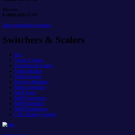
Москва
8 (499) 649-57-97
Заказ обратного звонка
Switchers & Scalers
Все
Venus X Series
Switchers & Scalers
Vision Mixing
Multi-Viewers
Preview Monitors
Matrix Switches
MSP Tools
MSP Convertors
MSP Extenders
MSP Distributors
LED Display Control