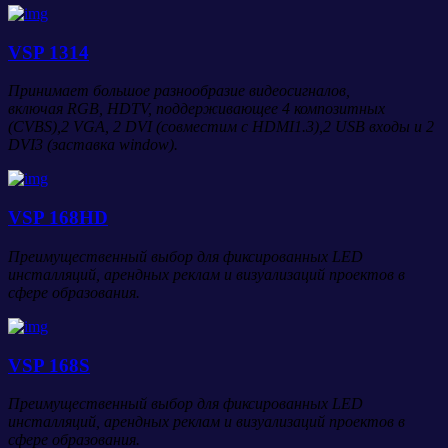
VSP 1314
Принимает большое разнообразие видеосигналов,
включая RGB, HDTV, поддерживающее 4 композитных
(CVBS),2 VGA, 2 DVI (совместим с HDMI1.3),2 USB входы и 2
DVI3 (заставка window).
VSP 168HD
Преимущественный выбор для фиксированных LED
инсталляций, арендных реклам и визуализаций проектов в
сфере образования.
VSP 168S
Преимущественный выбор для фиксированных LED
инсталляций, арендных реклам и визуализаций проектов в
сфере образования.