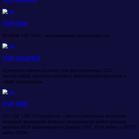
VSP 5360
RGBlink VSP 5360 - многооконный видеопроцессор.
VSP 5162PRO
Преимущественный выбор для фиксированных LED
инсталляций, арендных реклам и визуализаций проектов в
сфере образования.
VSP 198S
The VSP 198CVS процессор с множественными выходами,
который принимает большое разнообразие видеосигналов,
включая RGB компьютерную графику DVI, VGA видео, и HDTV
видео HDM.