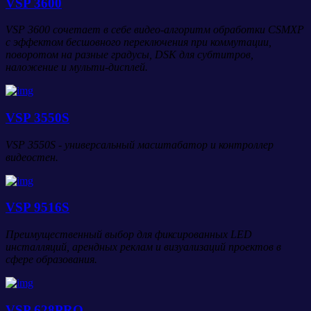
VSP 3600
VSP 3600 сочетает в себе видео-алгоритм обработки CSMXP
с эффектом бесшовного переключения при коммутации,
поворотом на разные градусы, DSK для субтитров,
наложение и мульти-дисплей.
VSP 3550S
VSP 3550S - универсальный масштабатор и контроллер
видеостен.
VSP 9516S
Преимущественный выбор для фиксированных LED
инсталляций, арендных реклам и визуализаций проектов в
сфере образования.
VSP 628PRO