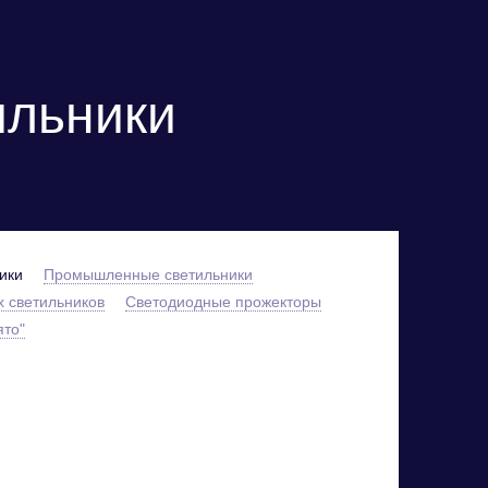
ильники
ики
Промышленные светильники
 светильников
Светодиодные прожекторы
ято"