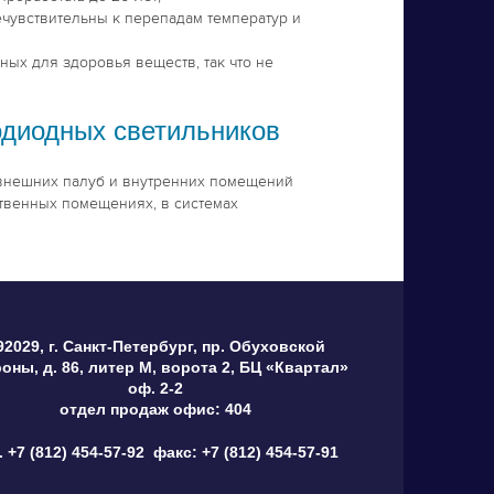
чувствительны к перепадам температур и
ых для здоровья веществ, так что не
одиодных светильников
внешних палуб и внутренних помещений
твенных помещениях, в системах
92029, г. Санкт-Петербург, пр. Обуховской
оны, д. 86, литер М, ворота 2, БЦ «Квартал»
оф. 2-2
отдел продаж офис: 404
. +7 (812) 454-57-92
факс: +7 (812) 454-57-91