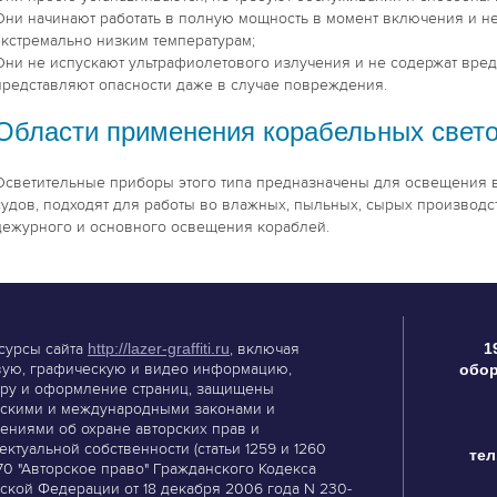
Они начинают работать в полную мощность в момент включения и не
экстремально низким температурам;
Они не испускают ультрафиолетового излучения и не содержат вредн
представляют опасности даже в случае повреждения.
Области применения корабельных свет
Осветительные приборы этого типа предназначены для освещения 
судов, подходят для работы во влажных, пыльных, сырых производс
дежурного и основного освещения кораблей.
сурсы сайта
http://lazer-graffiti.ru
, включая
1
вую, графическую и видео информацию,
обор
уру и оформление страниц, защищены
скими и международными законами и
ениями об охране авторских прав и
ектуальной собственности (статьи 1259 и 1260
тел
70 "Авторское право" Гражданского Кодекса
ской Федерации от 18 декабря 2006 года N 230-