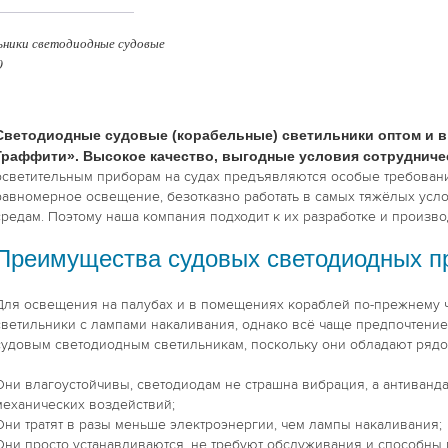
ьники светодиодные судовые
0
Светодиодные судовые (корабельные) светильники оптом и в
Граффити». Высокое качество, выгодные условия сотрудничес
осветительным приборам на судах предъявляются особые требовани
равномерное освещение, безотказно работать в самых тяжёлых усло
средам. Поэтому наша компания подходит к их разработке и произво
Преимущества судовых светодиодных п
Для освещения на палубах и в помещениях кораблей по-прежнему 
светильники с лампами накаливания, однако всё чаще предпочтение
судовым светодиодным светильникам, поскольку они обладают ряд
Они влагоустойчивы, светодиодам не страшна вибрация, а антиванд
механических воздействий;
Они тратят в разы меньше электроэнергии, чем лампы накаливания;
Они просто устанавливаются, не требуют обслуживания и способны п