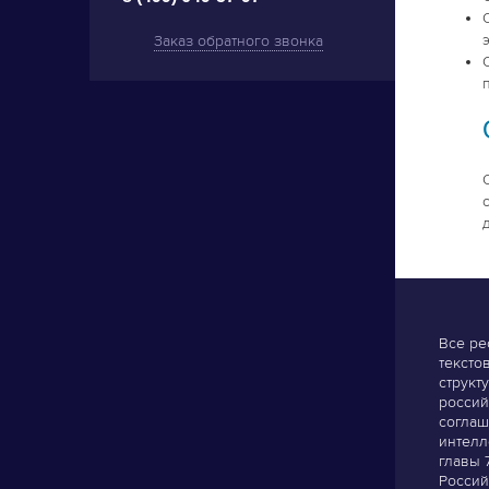
Заказ обратного звонка
Все ре
тексто
структ
россий
соглаш
интелл
главы 
Россий