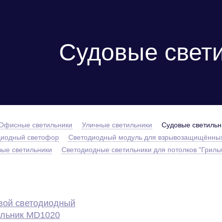
Судовые свет
Офисные светильники
Уличные светильники
Судовые светильн
диодный светофор
Светодиодный модуль для взрывозащищённых
ые светильники
Светодиодные светильники для потолков "Гриль
вой светодиодный
ильник MD1020