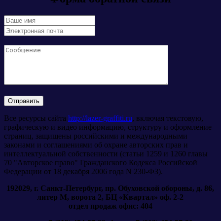
Все ресурсы сайта
http://lazer-graffiti.ru
, включая текстовую,
графическую и видео информацию, структуру и оформление
страниц, защищены российскими и международными
законами и соглашениями об охране авторских прав и
интеллектуальной собственности (статьи 1259 и 1260 главы
70 "Авторское право" Гражданского Кодекса Российской
Федерации от 18 декабря 2006 года N 230-ФЗ).
192029, г. Санкт-Петербург, пр. Обуховской обороны, д. 86,
литер М, ворота 2, БЦ «Квартал» оф. 2-2
отдел продаж офис: 404