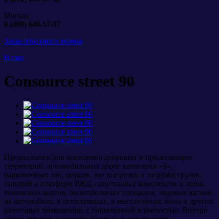
Москва
8 (499) 649-57-97
Заказ обратного звонка
Назад
Consource street 90
Предназначен для освещения дворовых и прилегающих
территорий, автомобильных дорог категории «Б»,
парковочных зон, пирсов, зон выгрузки и загрузки грузов,
станций и платформ РЖД, спортивных комплексов и залов,
теннисных кортов, баскетбольных площадок, ледовых катков,
на автомойках, в автосервисах, в выставочных залах и других
различных помещениях с повышенной влажностью. Внутри
цехов, ангаров и производственных помещениях