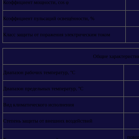
Коэффициент мощности, cos φ
Коэффициент пульсаций освещённости, %
Класс защиты от поражения электрическим током
Общие характеристи
Диапазон рабочих температур, °С
Диапазон предельных температур, °С
Вид климатического исполнения
Степень защиты от внешних воздействий
пово