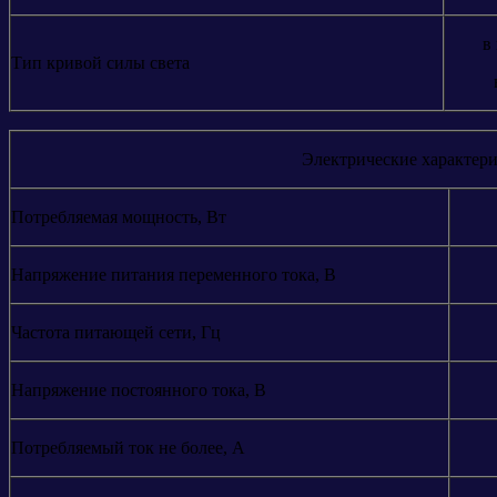
в
Тип кривой силы света
Электрические характер
Потребляемая мощность, Вт
Напряжение питания переменного тока, В
Частота питающей сети, Гц
Напряжение постоянного тока, В
Потребляемый ток не более, А