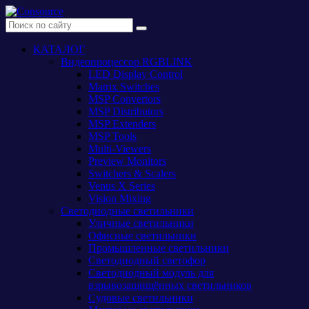
КАТАЛОГ
Видеопроцессор RGBLINK
LED Display Control
Matrix Switches
MSP Convertors
MSP Distributors
MSP Extenders
MSP Tools
Multi-Viewers
Preview Monitors
Switchers & Scalers
Venus X Series
Vision Mixing
Светодиодные светильники
Уличные светильники
Офисные светильники
Промышленные светильники
Светодиодный светофор
Светодиодный модуль для
взрывозащищённых светильников
Судовые светильники