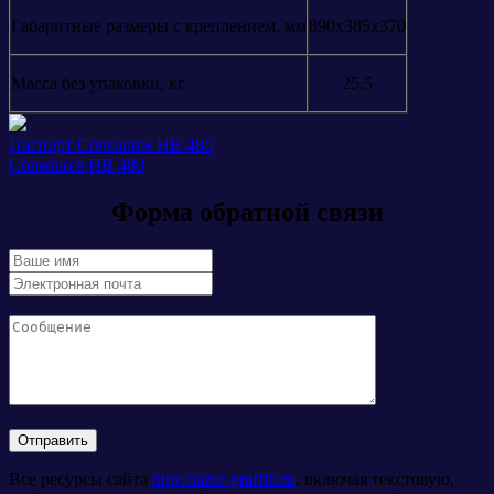
Габаритные размеры с креплением, мм
890х385х370
Масса без упаковки, кг
25,5
Паспорт Consource HB 480
Consource HB 480
Форма обратной связи
Все ресурсы сайта
http://lazer-graffiti.ru
, включая текстовую,