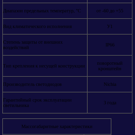
Диапазон предельных температур, °С
от -60 до +55
Вид климатического исполнения
У1
Степень защиты от внешних
IP66
воздействий
поворотный
Тип крепления к несущей конструкции
кронштейн
Производитель светодиодов
Nichia
Гарантийный срок эксплуатации
3 года
светильника
Массогабаритные характеристики