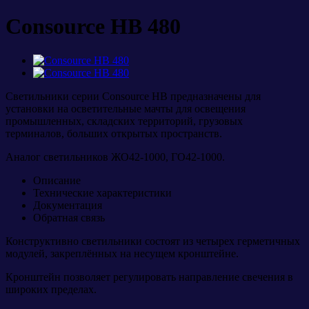
Consource НB 480
Светильники серии Consource HB предназначены для
установки на осветительные мачты для освещения
промышленных, складских территорий, грузовых
терминалов, больших открытых пространств.
Аналог светильников ЖО42-1000, ГО42-1000.
Описание
Технические характеристики
Документация
Обратная связь
Конструктивно светильники состоят из четырех герметичных
модулей, закреплённых на несущем кронштейне.
Кронштейн позволяет регулировать направление свечения в
широких пределах.