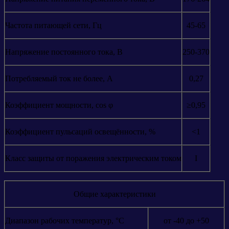
Частота питающей сети, Гц
45-65
Напряжение постоянного тока, В
250-370
Потребляемый ток не более, А
0,27
Коэффициент мощности, cos φ
≥0,95
Коэффициент пульсаций освещённости, %
<1
Класс защиты от поражения электрическим током
I
Общие характеристики
Диапазон рабочих температур, °С
от -40 до +50