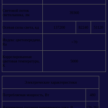
Световой поток
39360
светильника, лм
Осевая силы света, кд
137200
82240
51120
Индекс цветопередачи,
>70
Ra
Коррелированная
цветовая температура,
5000
K
Электрические характеристики
Потребляемая мощность, Вт
480
Напряжение питания переменного тока, В
176-264