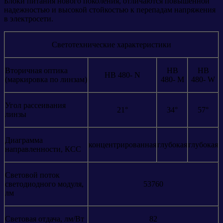
Блоки питания нового поколения, отличаются повышенной
надежностью и высокой стойкостью к перепадам напряжения
в электросети.
Светотехнические характеристики
Вторичная оптика
HB
HB
HB 480- N
(маркировка по линзам)
480- M
480- W
Угол рассеивания
21°
34°
57°
линзы
Диаграмма
концентрированная
глубокая
глубокая
направленности, КСС
Световой поток
светодиодного модуля,
53760
лм
Световая отдача, лм/Вт
82