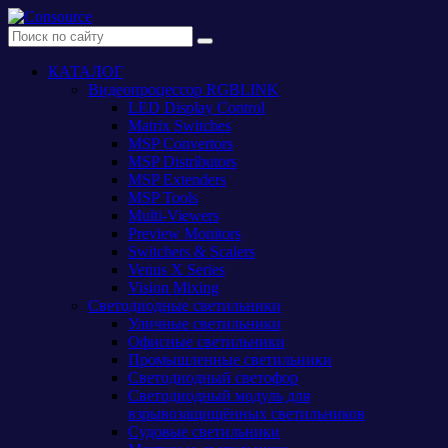
КАТАЛОГ
Видеопроцессор RGBLINK
LED Display Control
Matrix Switches
MSP Convertors
MSP Distributors
MSP Extenders
MSP Tools
Multi-Viewers
Preview Monitors
Switchers & Scalers
Venus X Series
Vision Mixing
Светодиодные светильники
Уличные светильники
Офисные светильники
Промышленные светильники
Светодиодный светофор
Светодиодный модуль для
взрывозащищённых светильников
Судовые светильники