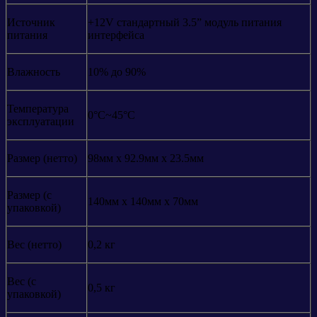
Источник
+12V стандартный 3.5” модуль питания
питания
интерфейса
Влажность
10% до 90%
Температура
0°C~45°C
эксплуатации
Размер (нетто)
98мм x 92.9мм x 23.5мм
Размер (с
140мм x 140мм x 70мм
упаковкой)
Вес (нетто)
0,2 кг
Вес (с
0,5 кг
упаковкой)