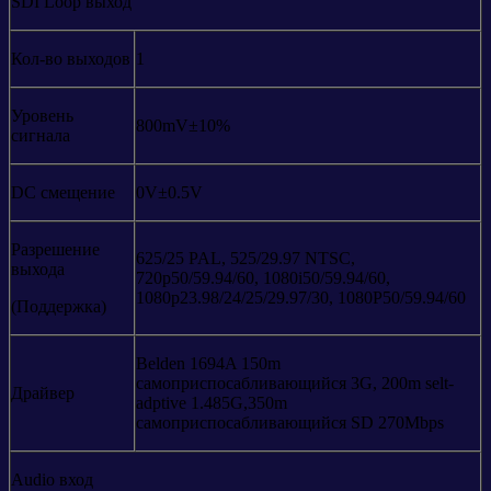
SDI Loop выход
Кол-во выходов
1
Уровень
800mV±10%
сигнала
DC смещение
0V±0.5V
Разрешение
625/25 PAL, 525/29.97 NTSC,
выхода
720p50/59.94/60, 1080i50/59.94/60,
1080p23.98/24/25/29.97/30, 1080P50/59.94/60
(Поддержка)
Belden 1694A 150m
самоприспосабливающийся 3G, 200m selt-
Драйвер
adptive 1.485G,350m
самоприспосабливающийся SD 270Mbps
Audio вход