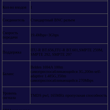
Кол-во входов
1
Соединитель
Стандартный BNC разъем
Скорость
19.4Mbps~3Gbps
передачи
ITU-R BT.656,ITU-R BT.601,SMPTE 259M,
Поддержка
SMPTE 292, SMPTE 297
Belden 1694A 100m
самоприспосабливающийся 3G,200m self-
Баланс
adaptive 1.485G,350m
самоприспосабливающийся 270Mbps
Уровень
TMDS pwl, 165MHz пропускная способность
сигнала