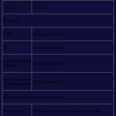
Стандарт
HDMI 1.3
Функции
PPM
Не поддерживает
TSL
Не поддерживает
Преобразование
Не поддерживает
формата
Преобразование
Не поддерживает
частоты кадров
Дополнительные характеристики
Управление
USB или автоматическая коммутация