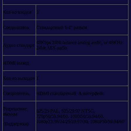
Кол-во входов
2
Соединитель
Стандартный 1/4” разъем
48Kbps 24bit balance analog audio, or 48KHz
Аудио стандарт
24bit AES audio
HDMI выход
Кол-во выходов
1
Соединитель
HDMI стандартный A интерфейс
Разрешение
625/25 PAL, 525/29.97 NTSC,
выхода
720p50/59.94/60, 1080i50/59.94/60,
1080p23.98/24/25/29.97/30, 1080P50/59.94/60
(Поддержка)